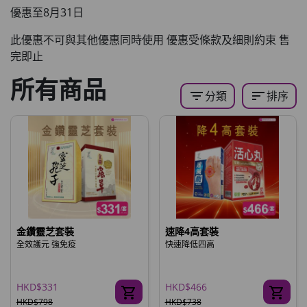
優惠至8月31日
此優惠不可與其他優惠同時使用 優惠受條款及細則約束 售
完即止
所有商品
filter_list
sort
分類
排序
金鑽靈芝套裝
速降4高套裝
全效護元 強免疫
快速降低四高
HKD$331
HKD$466
HKD$798
HKD$738