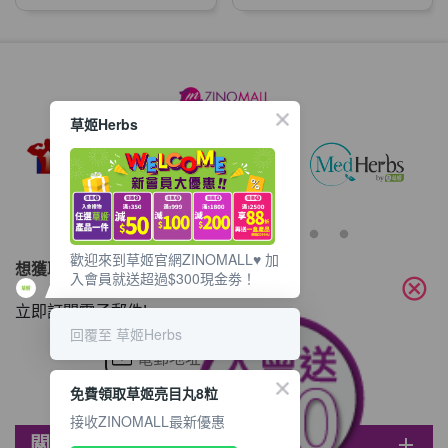
草姬Herbs
歡迎來到草姬官網ZINOMALL♥️ 加
想獲取最新的優惠資訊？
入會員就送超過$300現金劵！
cancel
立即訂閱電子郵件!
回覆至 草姬Herbs
免費領取草姬亮目丸8粒
接收ZINOMALL最新優惠
關於ZINOMALL
add