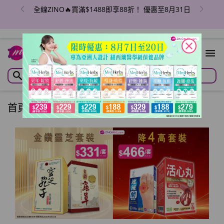
全線ZINO🔥買滿$1488即享88折！ 優惠至8月31日
close
首頁
/
網店獨家套裝