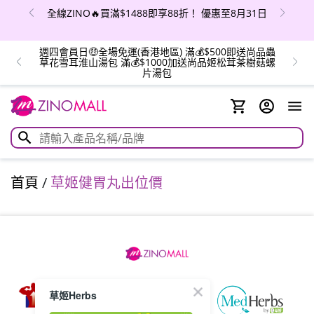
全線ZINO🔥買滿$1488即享88折！ 優惠至8月31日
週四會員日🤑全場免運(香港地區) 滿💰$500即送尚品蟲
草花雪耳淮山湯包 滿💰$1000加送尚品姬松茸茶樹菇螺
片湯包
首頁
/
草姬健胃丸出位價
草姬Herbs