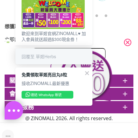
想獲取最新的優惠資訊？
歡迎來到草姬官網ZINOMALL♥️ 加
立即訂閱電子郵件!
入會員就送超過$300現金劵！
cancel
回覆至 草姬Herbs
免費領取草姬亮目丸8粒
關於ZINOMALL
add
接收ZINOMALL最新優惠
會員
add
連結 WhatsApp 帳號
客戶服務
add
@ ZINOMALL 2026. All rights reserved.