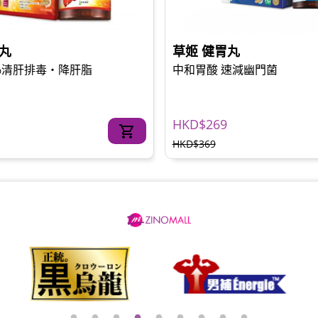
肝丸
草姬 健胃丸
0%清肝排毒‧降肝脂
中和胃酸 速減幽門菌
HKD$269
HKD$369