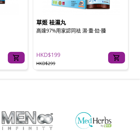
草姬 袪濕丸
高達97%用家認同袪 濕·重·攰·腫
HKD$199
HKD$299