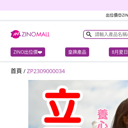
茶樹菇螺片湯包
出位價😍Z
ZINO出位價❤️
皇牌產品
8月夏
首頁
/
ZP2309000034