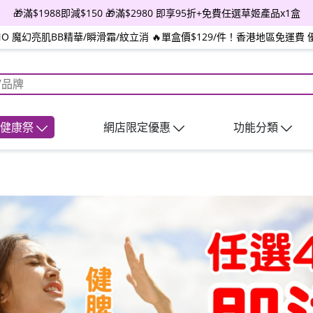
🎁滿$1988即減$150 🎁滿$2980 即享95折+免費任選草姬產品x1盒
INO 魔幻亮肌BB精華/瞬滑霜/紋立消 🔥單盒價$129/件！香港地區免運費 
日健康祭
網店限定優惠
功能分類