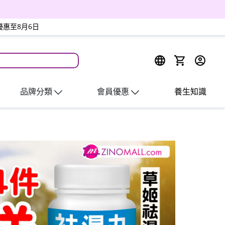
優惠至8月6日
週四會員日
品牌分類
會員優惠
養生知識