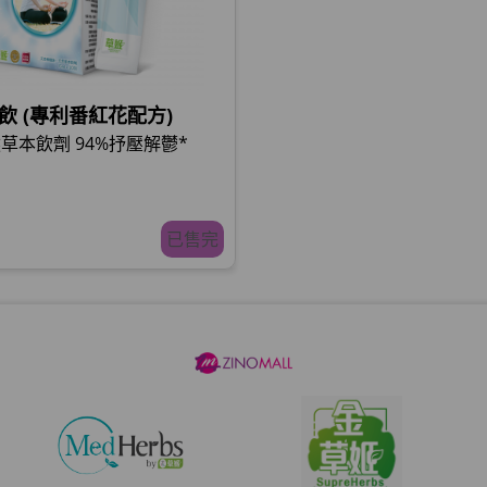
飲 (專利番紅花配方)
草本飲劑 94%抒壓解鬱*
已售完