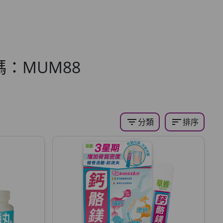
：MUM88
filter_list
sort
分類
排序