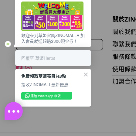
想獲取最新的優惠資訊？
關於ZIN
立即訂閱電子郵件!
關於我
歡迎來到草姬官網ZINOMALL♥️ 加
入會員就送超過$300現金劵！
聯繫我
服務條
回覆至 草姬Herbs
使用條
免費領取草姬亮目丸8粒
加盟合
接收ZINOMALL最新優惠
連結 WhatsApp 帳號