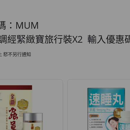
碼：MUM
調經緊緻寶旅行裝X2 輸入優惠碼
即止 怒不另行通知