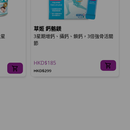
草姬 鈣骼鎂
救星
3星期增鈣、攝鈣、鎖鈣，3倍強骨活關
節
HKD$185
HKD$299