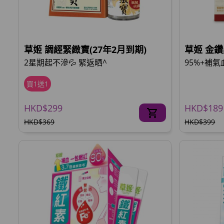
草姬 調經緊緻寶(27年2月到期)
草姬 金
2星期起不滲💦 緊返晒^
95%+補
買1送1
HKD$299
HKD$189
HKD$369
HKD$399