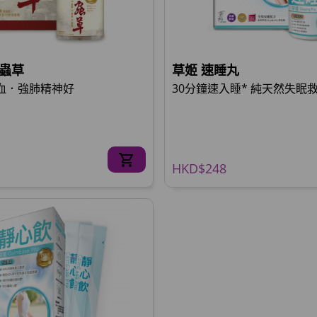
鑽蟲草
草姬 速睡丸
氣血．強肺精神好
30分鐘速入睡* 純天然失眠
HKD$248