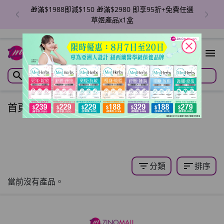
🎁滿$1988即減$150 🎁滿$2980 即享95折+免費任選
草姬產品x1盒
close
首頁
/
全站商品
/
filter_list
sort
分類
排序
當前沒有產品。