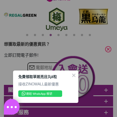
想獲取最新的優惠資訊？
cancel
立即訂閱電子郵件!
免費領取草姬亮目丸8粒
接收ZINOMALL最新優惠
關於ZINOMALL
add
連結 WhatsApp 帳號
會員
add
客戶服務
add