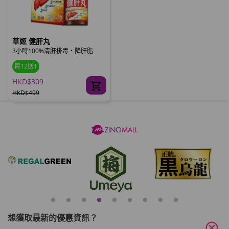
草姬 健肝丸
3小時100%清肝排毒‧降肝脂
買12送1
HKD$309
HKD$499
想獲取最新的優惠資訊？
cancel