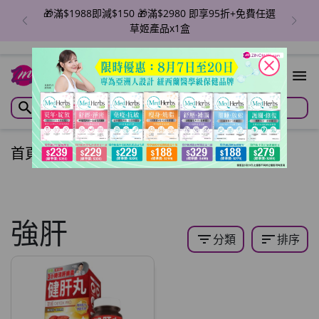
🎁滿$1988即減$150 🎁滿$2980 即享95折+免費任選
草姬產品x1盒
close
首頁
/
全站商品
/
強肝
filter_list
sort
分類
排序