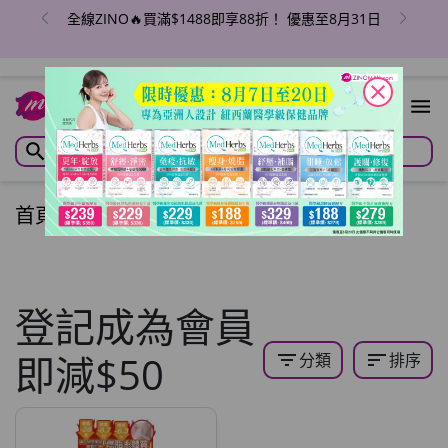
全線ZINO🔥買滿$1488即享88折！ 優惠至8月31日
close
首頁
/
全站商品
/
登記成為會員
即減$50
filter_list
sort
分類
排序