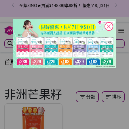
全線ZINO🔥買滿$1488即享88折！ 優惠至8月31日
close
首頁
/
全站商品
/
非洲芒果籽
filter_list
sort
分類
排序