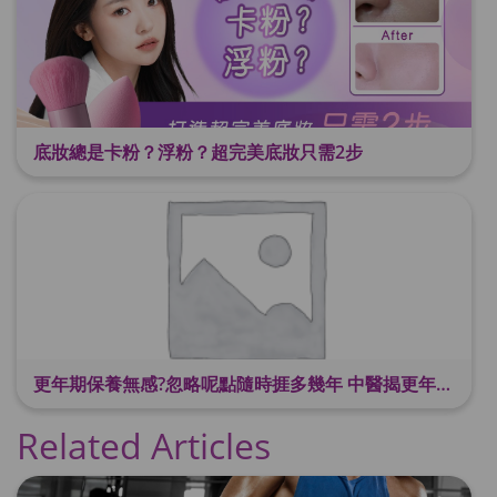
底妝總是卡粉？浮粉？超完美底妝只需2步
更年期保養無感?忽略呢點隨時捱多幾年 中醫揭更年保養關鍵 輕鬆舒適渡過更年期
Related Articles