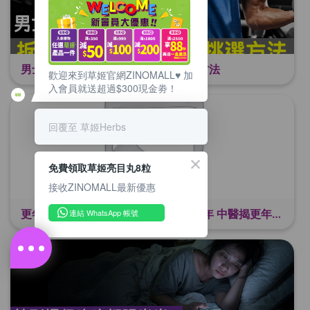
男士救星？拆解黑瑪卡的功效和挑選方法
歡迎來到草姬官網ZINOMALL♥️ 加
入會員就送超過$300現金劵！
回覆至 草姬Herbs
免費領取草姬亮目丸8粒
接收ZINOMALL最新優惠
更年期保養無感?忽略呢點隨時捱多幾年 中醫揭更年保養關鍵 輕鬆舒適渡過更年期
連結 WhatsApp 帳號