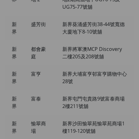
UG75-77號舖
新
盛芳街
新界葵涌盛芳街38-44號寬德
界
大廈地下8-10號舖
新
都會豪
新界將軍澳MCP Discovery
界
庭
二樓205及208號舖
新
富亨
新界大埔富亨邨富亨購物中心
界
28號
新
富泰
新界屯門屯貴路9號富泰商場
界
2樓211號舖
新
愉翠商
新界沙田愉翠苑愉翠苑商場1
界
場
樓119-120號舖