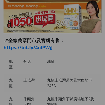
📍全線萬寧門市及官網有售：
https://bit.ly/4nlPWjJ
地
分店
地址
區
九
土瓜灣
九龍土瓜灣道美景大廈地下
龍
243A
九
牛頭角
九龍牛頭角下邨廣場地下2及
龍
下邨
3號舖