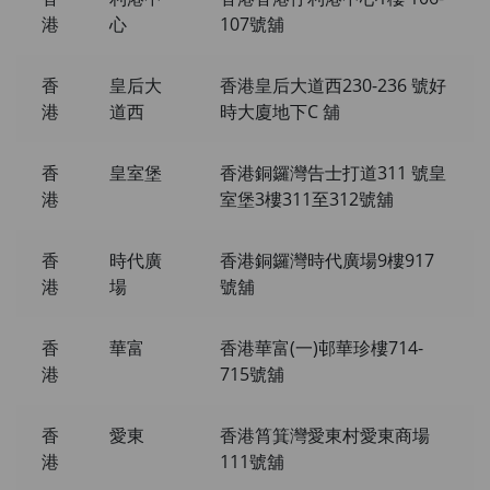
港
心
107號舖
香
皇后大
香港皇后大道西230-236 號好
港
道西
時大廈地下C 舖
香
皇室堡
香港銅鑼灣告士打道311 號皇
港
室堡3樓311至312號舖
香
時代廣
香港銅鑼灣時代廣場9樓917
港
場
號舖
香
華富
香港華富(一)邨華珍樓714-
港
715號舖
香
愛東
香港筲箕灣愛東村愛東商場
港
111號舖