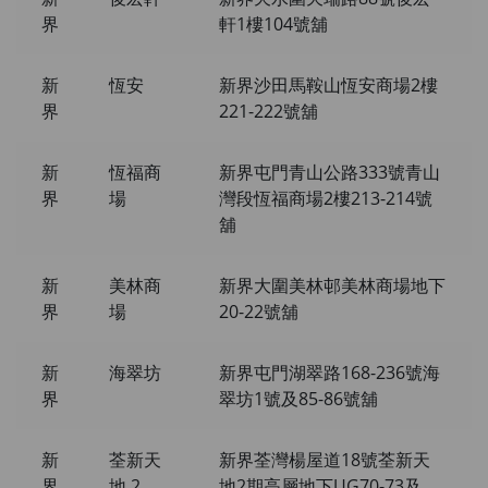
界
軒1樓104號舖
新
恆安
新界沙田馬鞍山恆安商場2樓
界
221-222號舖
新
恆福商
新界屯門青山公路333號青山
界
場
灣段恆福商場2樓213-214號
舖
新
美林商
新界大圍美林邨美林商場地下
界
場
20-22號舖
新
海翠坊
新界屯門湖翠路168-236號海
界
翠坊1號及85-86號舖
新
荃新天
新界荃灣楊屋道18號荃新天
界
地 2
地2期高層地下UG70-73及