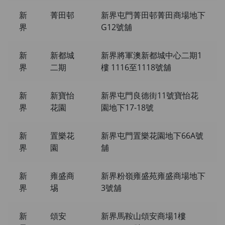
新
菁田邨
新界屯門菁田邨菁田商場地下
界
G12號舖
新
新都城
新界將軍澳新都城中心二期1
界
二期
樓 1116至1118號舖
新
新寶怡
新界屯門良德街11號寶怡花
界
花園
園地下17-18號
新
置樂花
新界屯門置樂花園地下66A號
界
園
舖
新
雍盛商
新界粉嶺雍盛苑雍盛商場地下
界
埸
3號舖
新
頌安
新界馬鞍山頌安商場1樓