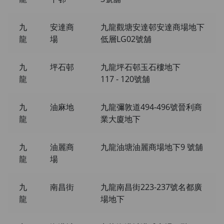
九
安達商
九龍觀塘安達邨安達商場地下
龍
場
低層LG02號舖
九
坪石邨
九龍坪石邨玉石樓地下
龍
117 - 120號舖
九
油麻地
九龍彌敦道494-496號晉利商
龍
業大廈地下
九
油麗商
九龍油塘油麗商場地下9 號舖
龍
場
九
南昌街
九龍南昌街223-237號名都廣
龍
場地下