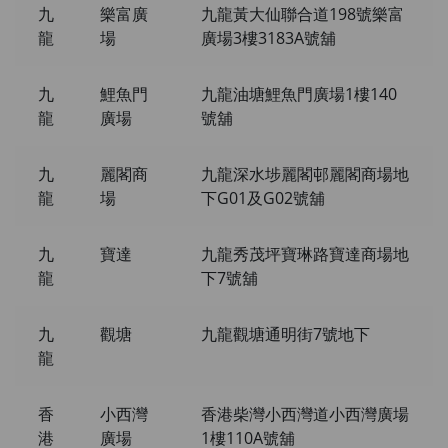
九
樂富廣
九龍黃大仙聯合道198號樂富
龍
場
廣場3樓3183A號舖
九
鯉魚門
九龍油塘鯉魚門廣場1樓140
龍
廣場
號舖
九
麗閣商
九龍深水埗麗閣邨麗閣商場地
龍
場
下G01及G02號舖
九
寶達
九龍秀茂坪寶琳路寶達商場地
龍
下7號舖
九
觀塘
九龍觀塘通明街7號地下
龍
香
小西灣
香港柴灣小西灣道小西灣廣場
港
廣場
1樓110A號舖