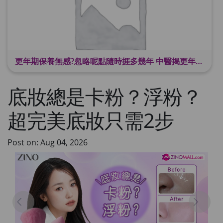
更年期保養無感?忽略呢點隨時捱多幾年 中醫揭更年保養關鍵 輕鬆舒適渡過更年期
底妝總是卡粉？浮粉？
超完美底妝只需2步
Post on: Aug 04, 2026