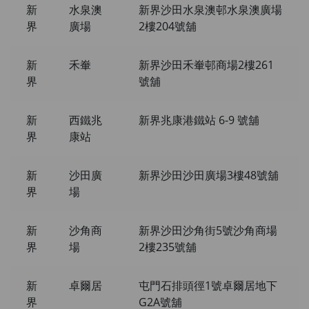
新
水泉澳
新界沙田水泉澳邨水泉澳廣場
界
廣場
2樓204號舖
新
禾輋
新界沙田禾輋邨商場2樓261
界
號舖
新
西鐵兆
新界兆康港鐵站 6-9 號舖
界
康站
新
沙田廣
新界沙田沙田廣場3樓48號舖
界
場
新
沙角商
新界沙田沙角街5號沙角商場
界
場
2樓235號舖
新
卓爾居
屯門石排頭徑1號卓爾居地下
界
G2A號舖