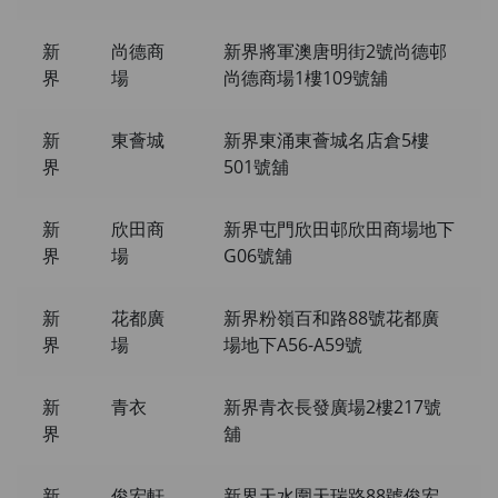
新
尚德商
新界將軍澳唐明街2號尚德邨
界
場
尚德商場1樓109號舖
新
東薈城
新界東涌東薈城名店倉5樓
界
501號舖
新
欣田商
新界屯門欣田邨欣田商場地下
界
場
G06號舖
新
花都廣
新界粉嶺百和路88號花都廣
界
場
場地下A56-A59號
新
青衣
新界青衣長發廣場2樓217號
界
舖
新
俊宏軒
新界天水圍天瑞路88號俊宏