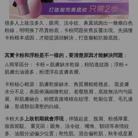
很多人上妝沒多久，眼周、法令紋、鼻翼就跑出一條條白色
粉線，明明換了昂貴粉底，卡粉問題依舊反覆出現。先搞懂
卡粉根本成因，才能從源頭解決，打造服帖扒臉底妝。
其實卡粉和浮粉是不一樣的，要清楚原因才能解決問題
：
⚠️簡單區分： 卡粉＝肌膚缺水乾燥，粉陷進紋路；浮粉＝
肌膚出油過多，粉漂浮在皮膚表層。
卡粉核心根源：肌膚乾燥缺水、角質層粗糙翹皮。 當皮膚
水分不足，表面佈滿細微乾紋、老廢脫屑，底妝無法均勻延
展、和肌膚融合，粉體直接堆積在紋理、乾裂位置、毛孔邊
緣，形成類似溝壑的白線。
卡粉大多
上妝初期就會浮現
，伴隨起皮、脫屑、粉感厚重、
妝面斑駁。 重災區：眼角、法令紋、嘴角、額頭等表情紋
多、油脂分泌偏少位置；乾性肌、混合偏乾肌，秋冬或是夏