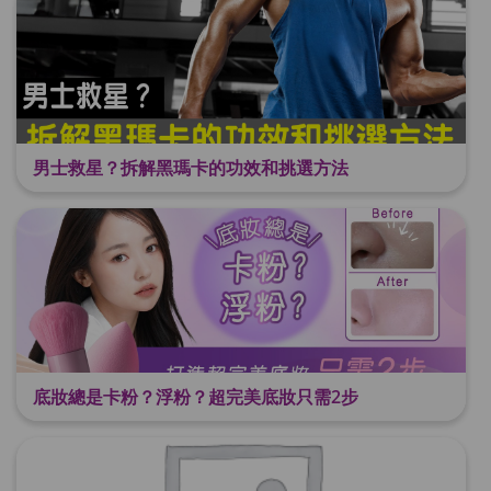
男士救星？拆解黑瑪卡的功效和挑選方法
底妝總是卡粉？浮粉？超完美底妝只需2步