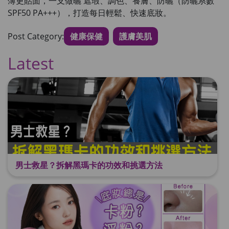
薄更貼面
，一支做曬 遮瑕、調色、養膚、防曬（防曬系數
SPF50 PA+++），打造每日輕鬆、快速底妝。
Post Category:
健康保健
護膚美肌
Latest
男士救星？拆解黑瑪卡的功效和挑選方法