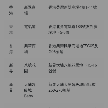
香
新翠商
香港柴灣新翠商場4樓1-11號
港
場
香
電氣道
香港北角電氣道183號友邦廣
港
場地下5-6號
香
興華商
香港柴灣興華商場地下G05及
港
場
G06號舖
新
八號花
新界大埔八號花園地下15-16
界
園
號舖
新
大埔超
新界大埔大埔超級城B區2樓
界
級城
269-270號舖
Baby