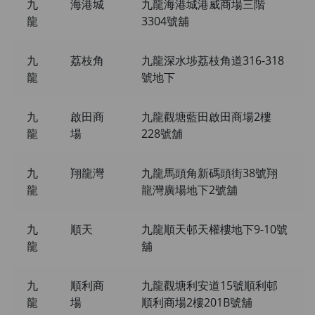
九
海港城
九龍海港城港威商場三階
龍
3304號舖
九
荔枝角
九龍深水埗荔枝角道316-318
龍
號地下
九
啟田商
九龍觀塘藍田啟田商場2樓
龍
場
228號舖
九
翔龍灣
九龍馬頭角新碼頭街38號翔
龍
龍灣廣場地下2號舖
九
順天
九龍順天邨天權樓地下9-10號
龍
舖
九
順利商
九龍觀塘利安道15號順利邨
龍
場
順利商場2樓201B號舖