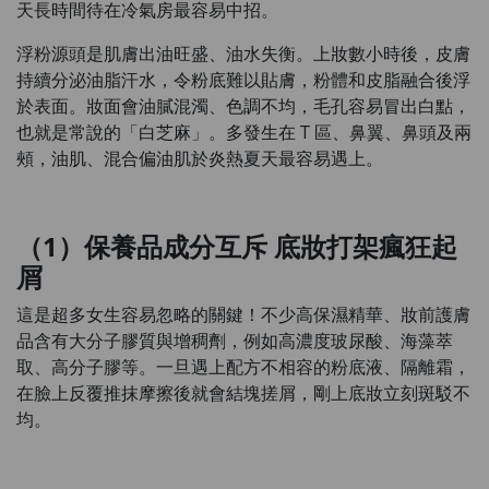
天長時間待在冷氣房最容易中招。
浮粉源頭是肌膚出油旺盛、油水失衡。上妝數小時後，皮膚
持續分泌油脂汗水，令粉底難以貼膚，粉體和皮脂融合後浮
於表面。妝面會油膩混濁、色調不均，毛孔容易冒出白點，
也就是常說的「白芝麻」。多發生在 T 區、鼻翼、鼻頭及兩
頰，油肌、混合偏油肌於炎熱夏天最容易遇上。
（1）保養品成分互斥 底妝打架瘋狂起
屑
這是超多女生容易忽略的關鍵！不少高保濕精華、妝前護膚
品含有大分子膠質與增稠劑，例如高濃度玻尿酸、海藻萃
取、高分子膠等。一旦遇上配方不相容的粉底液、隔離霜，
在臉上反覆推抹摩擦後就會結塊搓屑，剛上底妝立刻斑駁不
均。