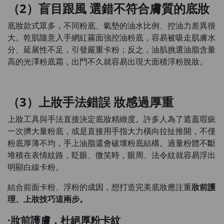
（2）盲目跟風 選錯不符合膚質的底妝
底妝款式眾多，不同粉底、氣墊的油水比例、控油力差異很
大。乾肌隨意入手網紅霧面強控油粉底，容易被吸走肌膚水
分、延展性不足，引發嚴重卡粉；反之，油肌挑選油脂含量
高的光澤粉底霜，出門不久就容易出現大面積浮粉脫妝。
（3）上妝手法錯誤 妝感過厚重
上妝工具與手法直接決定底妝精緻度。許多人為了遮蓋瑕疵
一次擠大量粉底，或是直接用手指大力橫向拉扯推開，不僅
粉底厚薄不均，手上油脂還會破壞粉底結構。過量粉體不斷
堆積在表情紋路，眨眼、微笑時，眼周、法令紋就容易浮出
明顯白線卡粉。
結合前面卡粉、浮粉的成因，想打造完美底妝應注重
妝前護
理、上妝技巧
這兩步。
·妝前護膚，杜絕厚粉卡紋