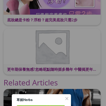
底妝總是卡粉？浮粉？超完美底妝只需2步
更年期保養無感?忽略呢點隨時捱多幾年 中醫揭更年保養關鍵 輕鬆舒適渡過更年期
Related Articles
草姬Herbs