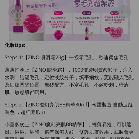
化妝tips:
Steps 1:【ZINO 瞬滑霜20g】一搽零毛孔，秒速柔焦毛孔
薄薄打圈上【ZINO 瞬滑霜】，1000倍透明質酸粒子，注入
水潤，飽滿毛孔
，定位淡紋分子，填平細紋，
更能融入毛孔
及細紋凹陷位置
，無矽配方、不塞毛孔、不致粉刺，暗瘡
肌、敏感肌都啱用。
Steps 2:【ZINO魔幻亮肌BB精華30ml】韓國製造 自動追蹤
調色 ，超強遮瑕力
小量多次上【ZINO魔幻亮肌BB精華】，輕薄易推
，可以遮
斑、痘痘、痘印，還有保濕去紋、修護肌膚效果，
底妝會更