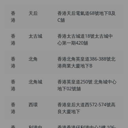
香
天后
香港天后電氣道68號地下B及
港
C舖
香
太古城
香港太古城道18號太古城中
港
心第一期420舖
香
北角
香港北角英皇道386-388號北
港
港商業大廈地下B
香
北角城
香港英皇道250號 北角城中心
港
地下02號舖
香
西環
香港皇后大道西572-574號高
港
良大廈地下
香
利港中
香港香港仔利港中心1樓 106-