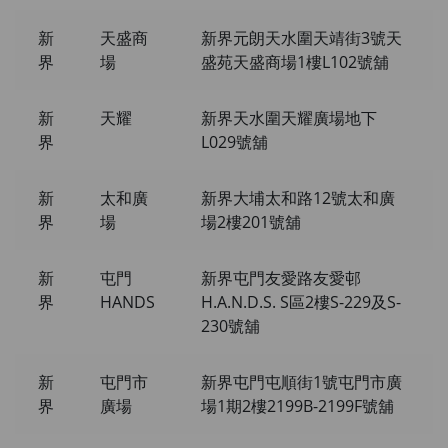
新
天盛商
新界元朗天水圍天靖街3號天
界
場
盛苑天盛商場1樓L102號舖
新
天耀
新界天水圍天耀廣場地下
界
L029號舖
新
太和廣
新界大埔太和路12號太和廣
界
場
場2樓201號舖
新
屯門
新界屯門友愛路友愛邨
界
HANDS
H.A.N.D.S. S區2樓S-229及S-
230號舖
新
屯門市
新界屯門屯順街1號屯門市廣
界
廣場
場1期2樓2199B-2199F號舖