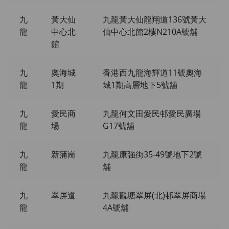
九
黃大仙
九龍黃大仙龍翔道136號黃大
龍
中心北
仙中心北館2樓N210A號舖
館
九
奧海城
香港西九龍海輝道11號奧海
龍
1期
城1期高層地下5號舖
九
愛民商
九龍何文田愛民邨愛民廣場
龍
場
G17號舖
九
新蒲崗
九龍康強街35-49號地下2號
龍
舖
九
翠屏道
九龍觀塘翠屏(北)邨翠屏商場
龍
4A號舖