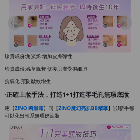
珍貴成份:角鯊烯 增加皮膚彈性
珍貴成份:蟲草腺苷 修復肌膚受損細胞
抗氧化 預防皺紋增生
·
正確上妝手法，打造1+1打造零毛孔無瑕底妝
用【
ZINO 瞬滑霜
】同【
ZINO魔幻亮肌BB精華
】啦!新手都
可以化出韓系無瑕奶油妝