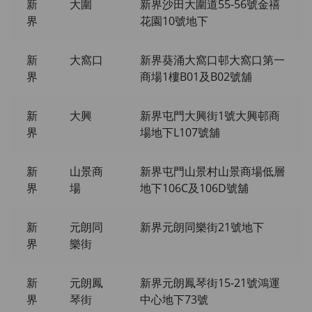
新
大圍
新界沙田大圍道55-56號金禧
界
花園10號地下
新
大窩口
新界葵涌大窩口邨大窩口第一
界
商場1樓B01及B02號舖
新
大興
新界屯門大興街1號大興邨商
界
場地下L107號舖
新
山景商
新界屯門山景村山景商場低層
界
場
地下106C及106D號舖
新
元朗同
新界元朗同樂街21號地下
界
樂街
新
元朗鳳
新界元朗鳳琴街15-21號鴻運
界
琴街
中心地下73號