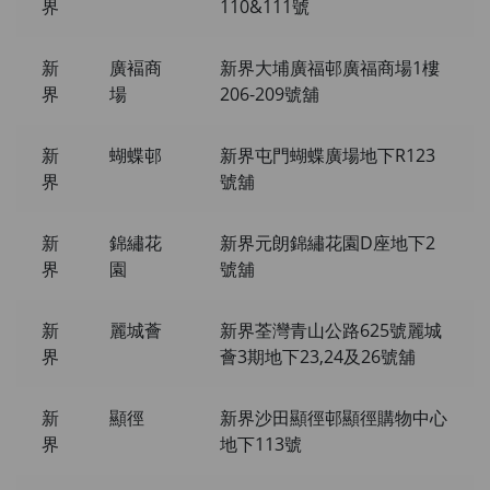
界
110&111號
新
廣褔商
新界大埔廣福邨廣福商場1樓
界
場
206-209號舖
新
蝴蝶邨
新界屯門蝴蝶廣場地下R123
界
號舖
新
錦繡花
新界元朗錦繡花園D座地下2
界
園
號舖
新
麗城薈
新界荃灣青山公路625號麗城
界
薈3期地下23,24及26號舖
新
顯徑
新界沙田顯徑邨顯徑購物中心
界
地下113號