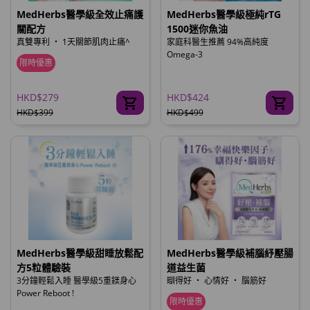
MedHerbs醫學級全效止痛護
MedHerbs醫學級極純rTG
關配方
1500迷你魚油
真雙專利 ‧ 1天關節肌肉止痛^
家庭科醫生推薦 94%高純度
Omega-3
限時優惠
HKD$279
HKD$424
HKD$399
HKD$499
MedHerbs醫學級甜睡放鬆配
MedHerbs醫學級補腦紓壓腸
方5粒體驗裝
道益生菌
3分鐘輕鬆入睡 醫學級5重鎂身心
瞓得好 ‧ 心情好 ‧ 腦筋好
Power Reboot !
限時優惠