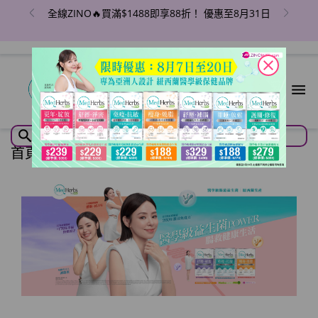
全線ZINO🔥買滿$1488即享88折！ 優惠至8月31日
close
首頁
/
品牌
/
medherbs