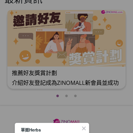
推薦好友獎賞計劃
介紹好友登記成為ZINOMALL新會員並成功
購物，您即可獲得$50Mall Dollar現金回
贈，你的好友亦可同時獲得$50Mall Dollar
現金回贈。 **舊會員必須完成首張訂單才可
開通邀請好友獎賞計劃** 1. 舊會員可於 我
的帳戶>>>邀請好友獎賞 中找到 好友推薦碼
(紅圈位置) 2. 會員可複製好友推薦碼並透過
Whatsapp / Facebook / Email分享給自己
草姬Herbs