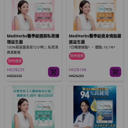
MedHerbs醫學級週期私密護
MedHerbs醫學級瘦身燒脂腸
理益生菌
道益生菌
100%殺惡菌長效72小時△ 私密清
7日暢便燒脂^ ‧ 體脂↓16.1%*
爽真斷尾
限時優惠
限時優惠
HKD$229
HKD$188
HKD$330
HKD$269