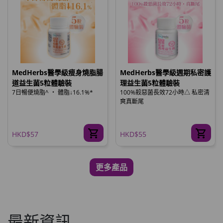
MedHerbs醫學級瘦身燒脂腸
MedHerbs醫學級週期私密護
道益生菌5粒體驗裝
理益生菌5粒體驗裝
7日暢便燒脂^ ‧ 體脂↓16.1%*
100%殺惡菌長效72小時△ 私密清
爽真斷尾
HKD$57
HKD$55
更多產品
最新資訊