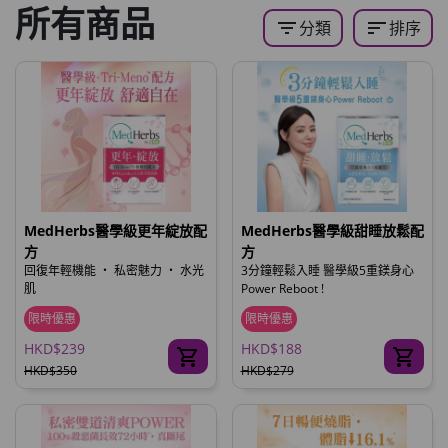
所有商品
filter_list
sort
分類
排序
MedHerbs醫學級更年綻放配
MedHerbs醫學級甜睡放鬆配
方
方
回復年輕機能 ‧ 私密魅力 ‧ 水光
3分鐘輕鬆入睡 醫學級5重鎂身心
肌
Power Reboot !
限時優惠
限時優惠
HKD$239
HKD$188
HKD$350
HKD$279