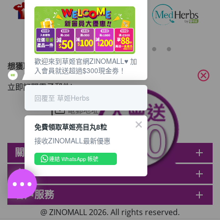
好友。推薦好友次數不限，介紹愈多新朋
友，可獲得愈多Mall Dollar現金回贈。 3.
好友
歡迎來到草姬官網ZINOMALL♥️ 加
想獲取最新的優惠資訊？
入會員就送超過$300現金劵！
cancel
立即訂閱電子郵件!
回覆至 草姬Herbs
免費領取草姬亮目丸8粒
接收ZINOMALL最新優惠
關於ZINOMALL
add
連結 WhatsApp 帳號
會員
add
客戶服務
add
@ ZINOMALL 2026. All rights reserved.