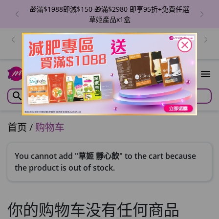
🎁滿$1988即減$150 🎁滿$2980 即享95折+免費任選
草姬產品x1盒
出位價😍ZINO 魔幻亮肌BB精華/瞬滑霜/紋立消 🔥單盒
價$129/件！香港地區免運費 優惠至8月6日
close
首页
/
购物车
You cannot add "草姬 靜心飲" to the cart because
the product is out of stock.
你的购物车没有任何商品