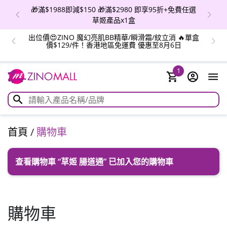
🎁滿$1988即減$150 🎁滿$2980 即享95折+免費任選
草姬產品x1盒
出位價😍ZINO 魔幻亮肌BB精華/瞬滑霜/紋立消 🔥單盒
價$129/件！香港地區免運費 優惠至8月6日
1
首頁
/
購物車
查看購物車
“草姬 腸道通” 已加入您的購物車
購物車