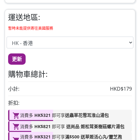
草姬 益菌之白潤
此商品最多可加購1件
運送地區:
HKD$99
加入購物車
暫時未能提供寄往美國服務
草姬 調經緊緻寶(27年2月到期)
此商品最多可加購1件
HKD$169
加入購物車
更新
HKD$369
購物車總計:
男補精力丸5:1 (到期日2028年1月)
此商品最多可加購1件
小計:
HKD$179
HKD$169
加入購物車
折扣:
HKD$449
消費多
HK$321
即可享
送蟲草花雪耳淮山湯包
理膚泉 無香大哥大防曬 50ml (2027年4
消費多
HK$821
即可享
送尚品 姬松茸茶樹菇螺片湯包
月)
此商品最多可加購1件
消費多
HK$321
即可享
滿$500 送草姬活心丸/靈芝孢