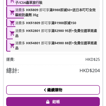
HKD$88
子/CS4蟲草旅行裝
加入購物車
HKD$145
消費多
HK$809
即可享
滿$988即減50+送日本叮叮全效
驅蚊防蟲劑 35g
Round Lab 白樺樹水份防曬霜 50ml
消費多
HK$1809
即可享
滿$1988即減150
(到期日2027年2月)
此商品最多可加購1件
消費多
HK$2801
即可享
滿$2980 95折+免費任選草姬產
HKD$85
品
加入購物車
HKD$145
消費多
HK$4801
即可享
滿$4980 88折+免費任選草姬產
品
運費:
HKD$25
總計:
HKD$204
繼續購物
結帳