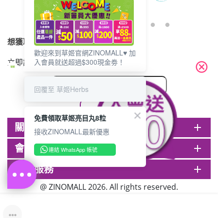
想獲取最新的優惠資訊？
歡迎來到草姬官網ZINOMALL♥️ 加
立即訂閱電子郵件!
入會員就送超過$300現金劵！
cancel
回覆至 草姬Herbs
免費領取草姬亮目丸8粒
關於ZINOMALL
add
接收ZINOMALL最新優惠
會員
add
連結 WhatsApp 帳號
客戶服務
add
@ ZINOMALL 2026. All rights reserved.