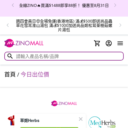
全線ZINO🔥買滿$1488即享88折！ 優惠至8月31日
週四會員日🤑全場免運(香港地區) 滿💰$500即送尚品蟲
草花雪耳淮山湯包 滿💰$1000加送尚品姬松茸茶樹菇螺
片湯包
首頁
/
今日出位價
草姬Herbs