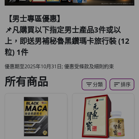
【男士專區優惠】
📌凡購買以下指定男士產品3件或以
上，即送男補秘魯黑鑽瑪卡旅行裝 (12
粒) 1件
優惠期至2025年10月31日; 優惠受條款及細則約束
所有商品
filter_list
sort
分類
排序