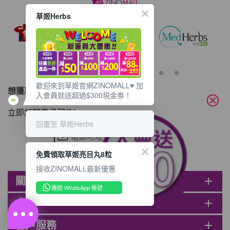
草姬Herbs
歡迎來到草姬官網ZINOMALL♥️ 加
想獲取最新的優惠資訊？
入會員就送超過$300現金劵！
cancel
立即訂閱電子郵件!
回覆至 草姬Herbs
免費領取草姬亮目丸8粒
接收ZINOMALL最新優惠
關於ZINOMALL
add
連結 WhatsApp 帳號
會員
add
客戶服務
add