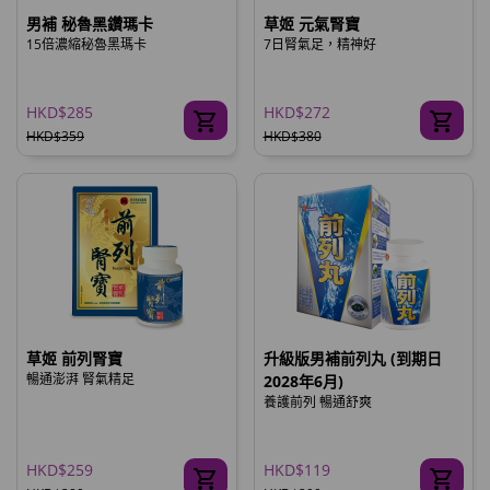
男補 秘魯黑鑽瑪卡
草姬 元氣腎寶
15倍濃縮秘魯黑瑪卡
7日腎氣足，精神好
HKD$285
HKD$272
HKD$359
HKD$380
草姬 前列腎寶
升級版男補前列丸 (到期日
暢通澎湃 腎氣精足
2028年6月)
養護前列 暢通舒爽
HKD$259
HKD$119