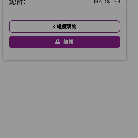
總計:
HKD$133
繼續購物
結帳