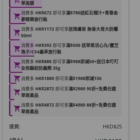
草面膜
消費多
HK$672
即可享
滿$780送紅石榴汁+青春金
蔘精華旅行裝
消費多
HK$1172
即可享
送理膚泉 無香大哥大防曬
50ml
消費多
HK$392
即可享
滿$500 送草姬活心丸/靈芝
孢子/CS4蟲草旅行裝
消費多
HK$880
即可享
滿$988即減50+送日本叮叮
全效驅蚊防蟲劑 35g
消費多
HK$1880
即可享
滿$1988即減150
消費多
HK$2872
即可享
滿$2980 95折+免費任選
草姬產品
消費多
HK$4872
即可享
滿$4980 88折+免費任選
草姬產品
運費:
HKD$25