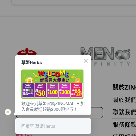
此商品最多可加購1件
HKD$99
草姬 調經緊緻寶(27年2月到期)
此商品最多可加購1件
HKD$169
HKD$369
草姬Herbs
男補精力丸5:1 (到期日2028年1月)
此商品最多可加購1件
HKD$169
HKD$449
想獲取最新的優惠資訊？
關於ZIN
理膚泉 無香大哥大防曬 50ml (2027年4
立即訂閱電子郵件!
關於我
歡迎來到草姬官網ZINOMALL♥️ 加
此商品最多可加購1件
入會員就送超過$300現金劵！
聯繫我
HKD$88
HKD$145
服務條
回覆至 草姬Herbs
Round Lab 白樺樹水份防曬霜 50ml 