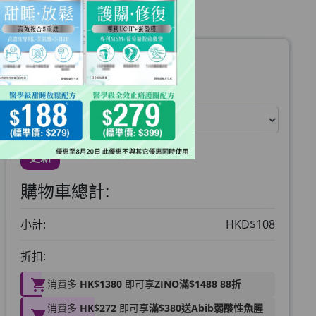
運送地區:
暫時未能提供寄往美國服務
更新
購物車總計:
小計:
HKD$108
折扣:
消費多
HK$1380
即可享
ZINO滿$1488 88折
消費多
HK$272
即可享
滿$380送Abib弱酸性魚腥