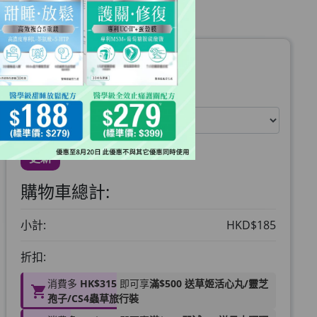
運送地區:
暫時未能提供寄往美國服務
更新
購物車總計:
小計:
HKD$185
折扣:
消費多
HK$315
即可享
滿$500 送草姬活心丸/靈芝
孢子/CS4蟲草旅行裝