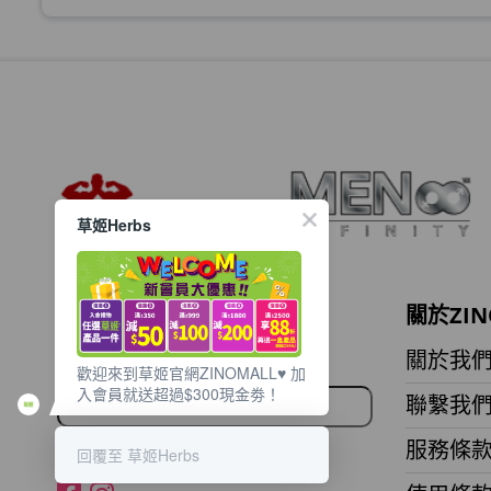
此商品最多可加購1件
HKD$99
草姬 調經緊緻寶(27年2月到期)
此商品最多可加購1件
HKD$169
HKD$369
草姬Herbs
男補精力丸5:1 (到期日2028年1月)
此商品最多可加購1件
HKD$169
HKD$449
想獲取最新的優惠資訊？
關於ZIN
理膚泉 無香大哥大防曬 50ml (2027年4
立即訂閱電子郵件!
關於我
歡迎來到草姬官網ZINOMALL♥️ 加
此商品最多可加購1件
入會員就送超過$300現金劵！
聯繫我
HKD$88
HKD$145
服務條
回覆至 草姬Herbs
Round Lab 白樺樹水份防曬霜 50ml 