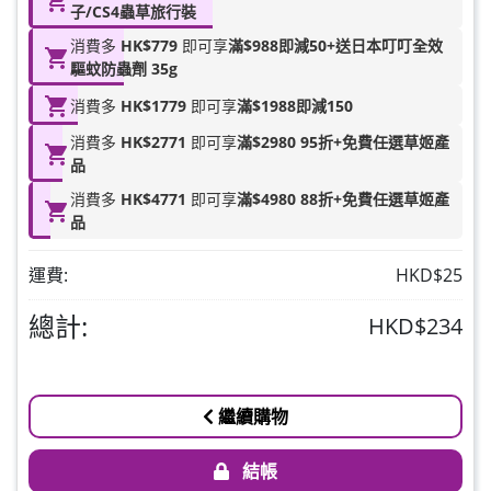
HKD$88
子/CS4蟲草旅行裝
加入購物車
HKD$145
消費多
HK$779
即可享
滿$988即減50+送日本叮叮全效
驅蚊防蟲劑 35g
Round Lab 白樺樹水份防曬霜 50ml
消費多
HK$1779
即可享
滿$1988即減150
(到期日2027年2月)
此商品最多可加購1件
消費多
HK$2771
即可享
滿$2980 95折+免費任選草姬產
HKD$85
品
加入購物車
HKD$145
消費多
HK$4771
即可享
滿$4980 88折+免費任選草姬產
品
運費:
HKD$25
總計:
HKD$234
繼續購物
結帳