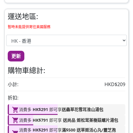
草姬 益菌之白潤
此商品最多可加購1件
運送地區:
HKD$99
加入購物車
暫時未能提供寄往美國服務
草姬 調經緊緻寶(27年2月到期)
此商品最多可加購1件
HKD$169
加入購物車
更新
HKD$369
購物車總計:
男補精力丸5:1 (到期日2028年1月)
此商品最多可加購1件
小計:
HKD$209
HKD$169
加入購物車
折扣:
HKD$449
消費多
HK$291
即可享
送蟲草花雪耳淮山湯包
理膚泉 無香大哥大防曬 50ml (2027年4
消費多
HK$791
即可享
送尚品 姬松茸茶樹菇螺片湯包
月)
此商品最多可加購1件
消費多
HK$291
即可享
滿$500 送草姬活心丸/靈芝孢