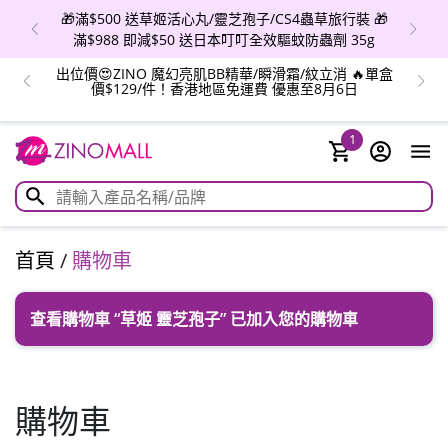
🎁滿$500 送草姬活心丸/靈芝孢子/CS4蟲草旅行裝 🎁
滿$988 即減$50 送日本叮叮全效驅蚊防蟲劑 35g
出位價😍ZINO 魔幻亮肌BB精華/瞬滑霜/紋立消 🔥單盒
價$129/件！香港地區免運費 優惠至8月6日
1
首頁
/
購物車
查看購物車
“草姬 靈芝孢子” 已加入您的購物車
購物車