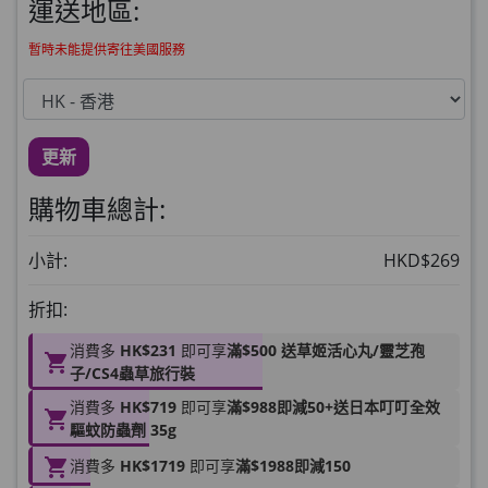
此商品最多可加購1件
運送地區:
HKD$99
加入購物車
暫時未能提供寄往美國服務
草姬 調經緊緻寶(27年2月到期)
此商品最多可加購1件
HKD$169
加入購物車
更新
HKD$369
購物車總計:
男補精力丸5:1 (到期日2028年1月)
此商品最多可加購1件
小計:
HKD$269
HKD$169
加入購物車
折扣:
HKD$449
消費多
HK$231
即可享
滿$500 送草姬活心丸/靈芝孢
理膚泉 無香大哥大防曬 50ml (2027年4
子/CS4蟲草旅行裝
月)
消費多
HK$719
即可享
滿$988即減50+送日本叮叮全效
此商品最多可加購1件
驅蚊防蟲劑 35g
HKD$88
加入購物車
消費多
HK$1719
即可享
滿$1988即減150
HKD$145