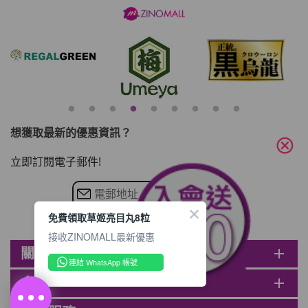
想獲取最新的優惠資訊？
cancel
立即訂閱電子郵件!
免費領取草姬亮目丸8粒
接收ZINOMALL最新優惠
關於ZINOMALL
add
連結 WhatsApp 帳號
會員
add