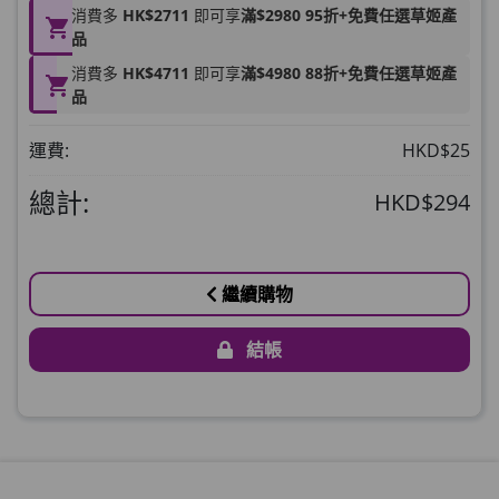
消費多
HK$2711
即可享
滿$2980 95折+免費任選草姬產
Round Lab 白樺樹水份防曬霜 50ml
品
(到期日2027年2月)
消費多
HK$4711
即可享
滿$4980 88折+免費任選草姬產
此商品最多可加購1件
品
HKD$85
加入購物車
運費:
HKD$25
HKD$145
總計:
HKD$294
繼續購物
結帳