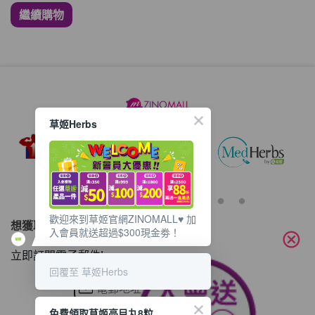
繼續購物
草姬Herbs
歡迎來到草姬官網ZINOMALL♥️ 加
想獲取最新的優惠資訊？
入會員就送超過$300現金劵！
cancel
立即訂閱電子郵件!
回覆至 草姬Herbs
免費領取草姬亮目丸8粒